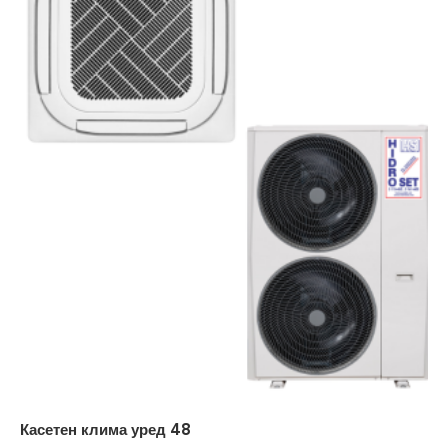
Касетен клима уред 48
Al