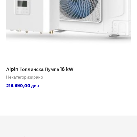
Alpin Топлинска Пумпа 16 kW
YO
Некатегоризирано
Не
219.990,00
ден
67