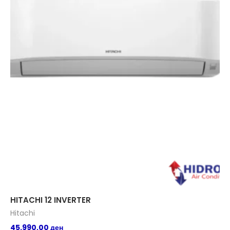
HITACHI 12 INVERTER
HI
Hitachi
Hi
45.990,00
ден
37