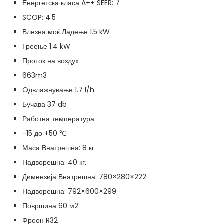
Енергетска класа A++ SEER: 7
SCOP: 4.5
Влезна моќ Ладење 1.5 kW
Греење 1.4 kW
Проток на воздух
663m3
Oдвлажнување 1.7 l/h
Бучава 37 db
Работна температура
-15 до +50 ℃
Маса Внатрешна: 8 кг.
Надворешна: 40 кг.
Димензија Внатрешна: 780×280×222
Надворешна: 792×600×299
Површина 60 м2
Фреон R32