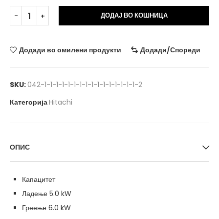
Alt
ДОДАЈ ВО КОШНИЦА
Додади во омилени продукти
Додади/Спореди
SKU:
042-1-1-1-1-1-1-1-1-1-1-1-1-1-1-1-1-2
Категорија
Hitachi
ОПИС
Капацитет
Ладење 5.0 kW
Греење 6.0 kW