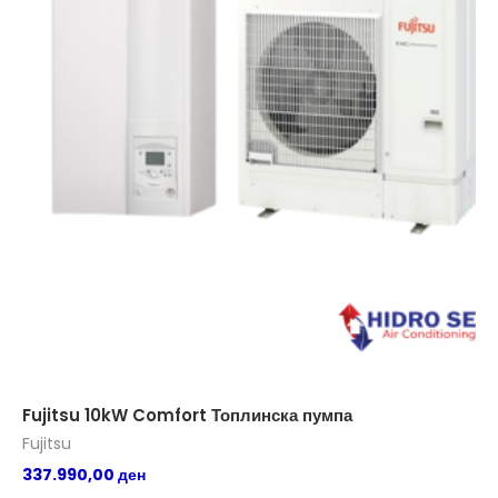
Fujitsu 10kW Comfort Топлинска пумпа
FU
Fujitsu
Fuj
337.990,00
ден
11