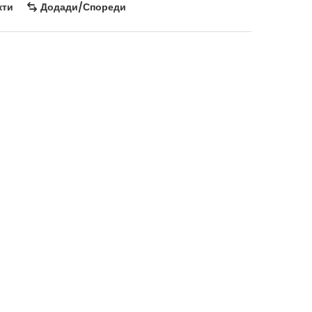
кти
Додади/Спореди