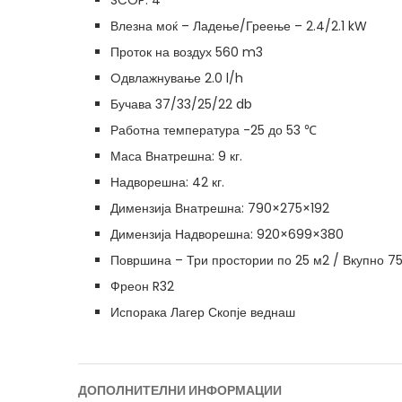
SCOP: 4
Влезна моќ – Ладење/Греење – 2.4/2.1 kW
Проток на воздух 560 m3
Oдвлажнување 2.0 l/h
Бучава 37/33/25/22 db
Работна температура -25 до 53 ℃
Маса Внатрешна: 9 кг.
Надворешна: 42 кг.
Димензија Внатрешна: 790×275×192
Димензија Надворешна: 920×699×380
Површина – Три простории по 25 м2 / Вкупно 7
Фреон R32
Испорака Лагер Скопје веднаш
ДОПОЛНИТЕЛНИ ИНФОРМАЦИИ