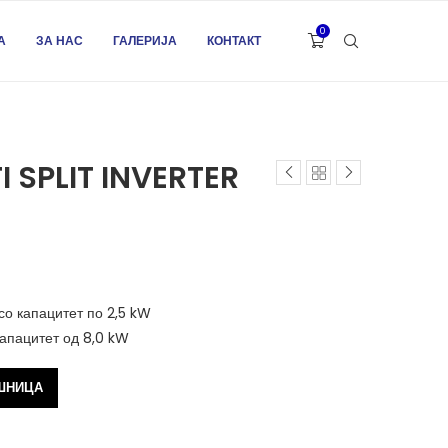
0
А
ЗА НАС
ГАЛЕРИЈА
КОНТАКТ
I SPLIT INVERTER
о капацитет по 2,5 kW
апацитет од 8,0 kW
Alternative:
ОШНИЦА